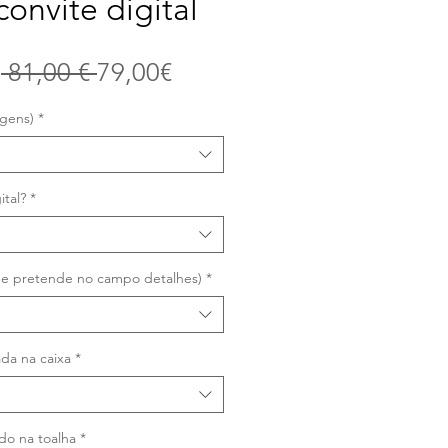
convite digital
Prix
Prix
e
 81,00 € 
79,00€
original
promotionnel
agens)
*
ital?
*
que pretende no campo detalhes)
*
da na caixa
*
do na toalha
*