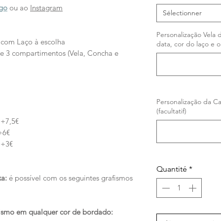
ogo
ou ao
Instagram
Sélectionner
Personalização Vela 
 com Laço à escolha
data, cor do laço e o
e 3 compartimentos (Vela, Concha e
Personalização da Ca
(facultatif)
 +7,5€
+6€
 +3€
Quantité
*
a:
é possível com os seguintes grafismos
tismo em qualquer cor de bordado: