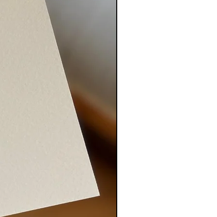
rar,
não percas tempo
ais chegar,
r
,
.
ecial
ilha uma Luz
ração
sus