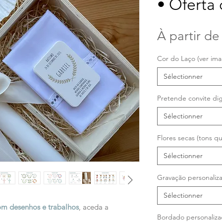
• Oferta 
À partir d
Cor do Laço (ver im
Sélectionner
Pretende convite dig
Sélectionner
Flores secas (tons 
Sélectionner
Gravação personaliza
Sélectionner
m desenhos e trabalhos
, aceda a
Bordado personaliza