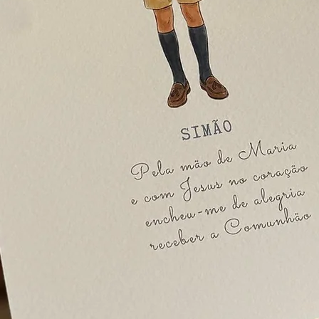
8.
E a vida não vai pa
Vai como o vento,
Tens tudo a dar, 
Podes saber, que v
Onde Deus te leva
9.
Na Fé Caminho
No Amor me guio
Na Alegria vivo
10.
Eu sou o caminho
a verdade e a vida
João 14:6
11.
Hoje é um dia esp
Nos meus olhos br
Recebi no meu co
O meu querido Je