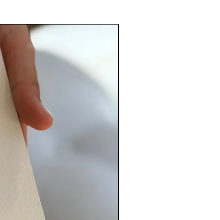
PERSONALIZADO
ençoar
 e Luz
ho Confiar
nino
te dia
a de água
ia
 sempre
 hoje
bi a Luz de
ará eternamente