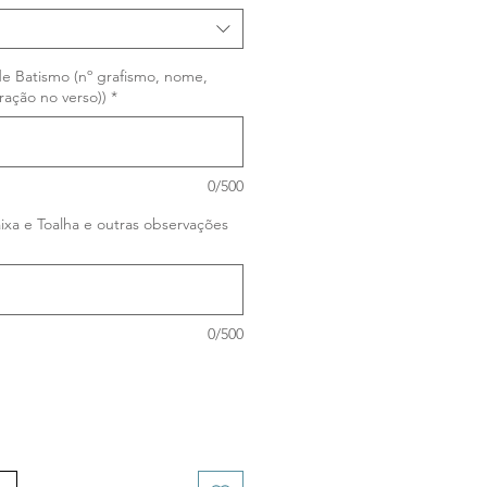
de Batismo (nº grafismo, nome,
ração no verso))
*
0/500
ixa e Toalha e outras observações
0/500