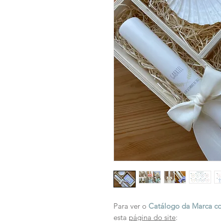
Para ver o
Catálogo da Marca co
esta
página do site
: