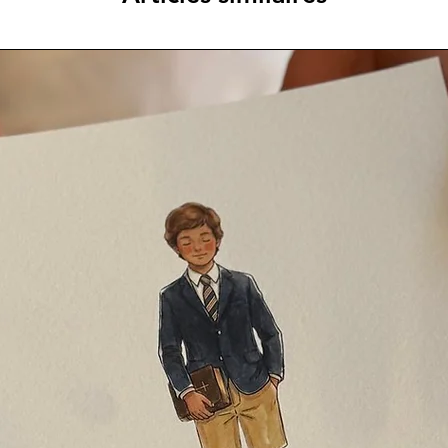
De noite e de dia
4.
Querido Jesus
Que me vieste Ab
Dá-me a tua Força
Para Neste Camin
5.
Vasquinho Peque
Lembra sempre es
Em que numa got
Coube tanta Alegr
6.
Vou guardar para
A Alegria e a Fé
Que Jesus deixou
No meu Coração
7.
Pelo Batismo rece
Cristo que me gui