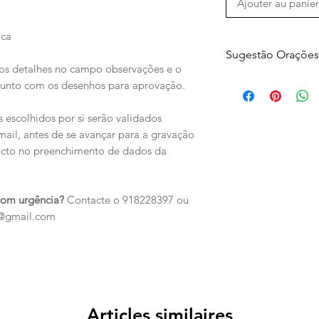
Ajouter au panier
ica
Sugestão Orações
 os detalhes no campo observações e o
1.
junto com os desenhos para aprovação.
Cheio de fé e esp
Banhado de intens
 escolhidos por si serão validados
Meu coração de c
mail, antes de se avançar para a gravação
Recebe hoje Jesu
ntacto no preenchimento de dados da
2.
Meu coração peq
com urgência?
Contacte o 918228397 ou
Ficou hoje com ma
t@gmail.com
Porque nele veio h
O meu Querido J
3.
Anjo da Guarda
Minha Companhia
Guarda a minha A
Articles similaires