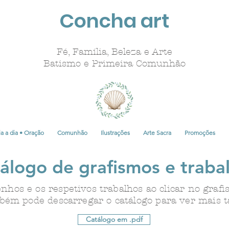
Concha art
Fé, Família, Beleza e Arte
Batismo e Primeira Comunhão
a a dia • Oração
Comunhão
Ilustrações
Arte Sacra
Promoções
álogo de grafismos e traba
enhos e os respetivos trabalhos ao clicar no graf
ém pode descarregar o catálogo para ver mais t
Catálogo em .pdf