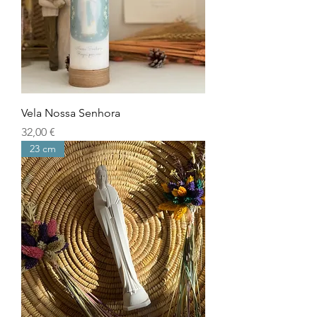
Vela Nossa Senhora
Prix
32,00 €
23 cm