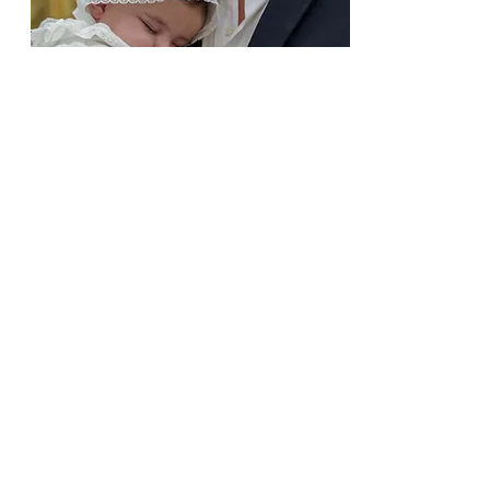
07. Fotografia e Vídeo
Trabalhos que recomendo:
Zona Lisboa/Centro:
@ritapamaral.fotografia
Zona Algarve/Sul:
@alexandremoraisfotos