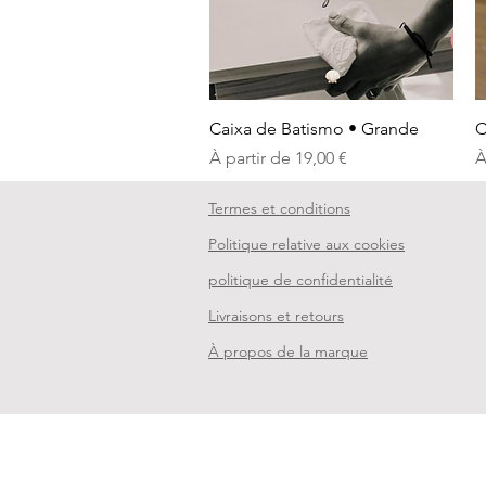
Aperçu rapide
Caixa de Batismo • Grande
C
Prix promotionnel
P
À partir de
19,00 €
À
Termes et conditions
Politique relative aux cookies
politique de confidentialité
Livraisons et retours
À propos de la marque