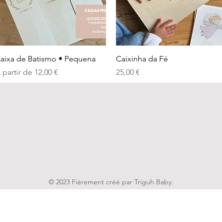
Aperçu rapide
Aperçu rapide
aixa de Batismo • Pequena
Caixinha da Fé
rix promotionnel
Prix
 partir de
12,00 €
25,00 €
© 2023 Fièrement créé par Triguh Baby.