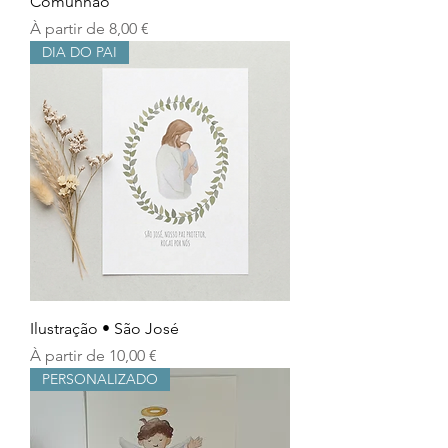
Comunhão
Prix promotionnel
À partir de
8,00 €
DIA DO PAI
Ilustração • São José
Prix promotionnel
À partir de
10,00 €
PERSONALIZADO