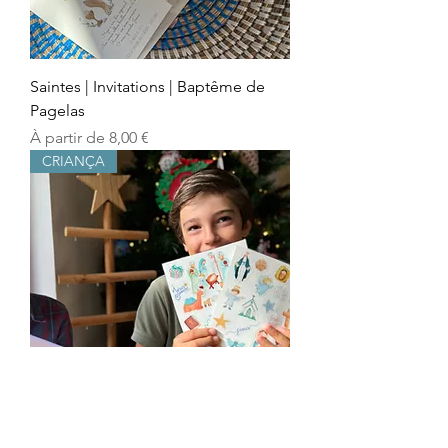
Saintes | Invitations | Baptême de
Pagelas
Prix promotionnel
À partir de
8,00 €
CRIANÇA
Cola a tua Fé | Autocolantes