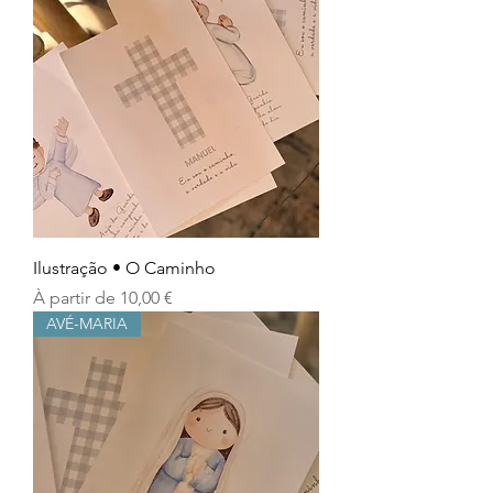
Ilustração • O Caminho
Prix promotionnel
À partir de
10,00 €
AVÉ-MARIA