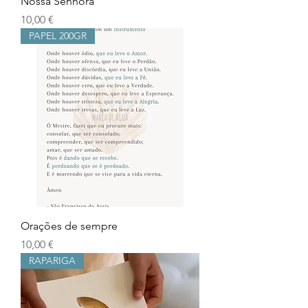
Nossa Senhora
Prix
10,00 €
PAPEL 200GR
Orações de sempre
Prix
10,00 €
RAPARIGA