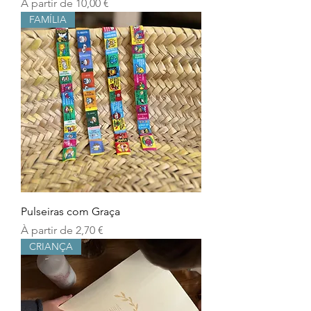
Prix promotionnel
À partir de
10,00 €
FAMÍLIA
Pulseiras com Graça
Prix promotionnel
À partir de
2,70 €
CRIANÇA