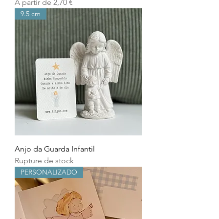
Prix promotionnel
À partir de
2,70 €
9.5 cm
Anjo da Guarda Infantil
Rupture de stock
PERSONALIZADO