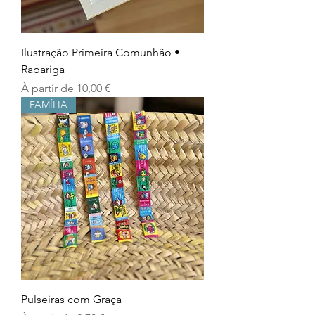
Ilustração Primeira Comunhão •
Rapariga
Prix promotionnel
À partir de
10,00 €
FAMÍLIA
Pulseiras com Graça