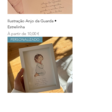
Ilustração Anjo da Guarda •
Estrelinha
Prix promotionnel
À partir de
10,00 €
PERSONALIZADO
Ilustração Anjo da Guarda • Joelhos