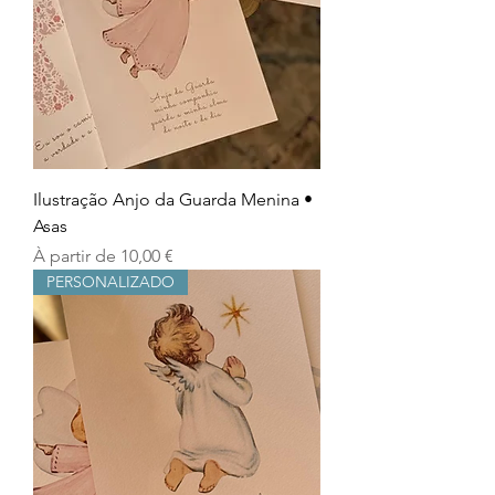
Ilustração Anjo da Guarda Menina •
Asas
Prix promotionnel
À partir de
10,00 €
PERSONALIZADO