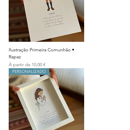
Ilustração Primeira Comunhão •
Rapaz
Prix promotionnel
À partir de
10,00 €
PERSONALIZADO