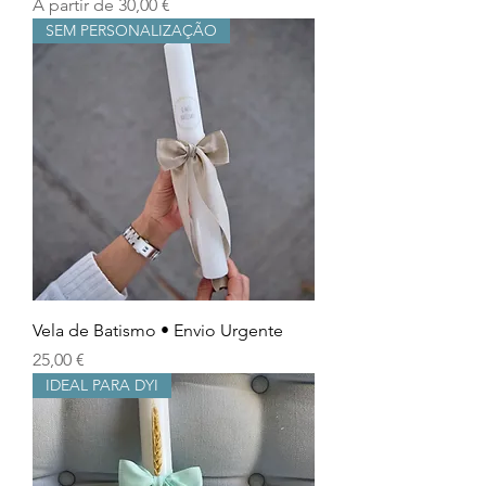
Prix promotionnel
À partir de
30,00 €
SEM PERSONALIZAÇÃO
Vela de Batismo • Envio Urgente
Prix
25,00 €
IDEAL PARA DYI