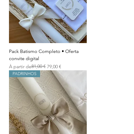
Pack Batismo Completo • Oferta
convite digital
Prix original
Prix promotionnel
81,00 €
À partir de
79,00 €
PADRINHOS