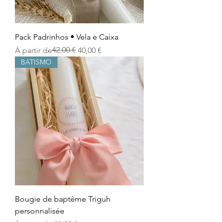
Pack Padrinhos • Vela e Caixa
Prix original
Prix promotionnel
42,00 €
À partir de
40,00 €
BATISMO
Bougie de baptême Triguh
personnalisée