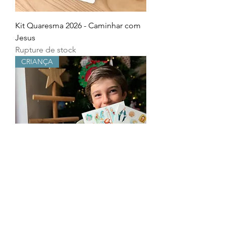
Kit Quaresma 2026 - Caminhar com
Jesus
Rupture de stock
CRIANÇA
Cola a tua Fé | Autocolantes
Prix
10,00 €