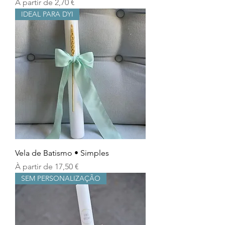
Prix promotionnel
À partir de
2,70 €
IDEAL PARA DYI
Vela de Batismo • Simples
Prix promotionnel
À partir de
17,50 €
SEM PERSONALIZAÇÃO