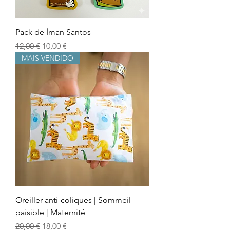
Pack de Íman Santos
Prix original
Prix promotionnel
12,00 €
10,00 €
MAIS VENDIDO
Oreiller anti-coliques | Sommeil
paisible | Maternité
Prix original
Prix promotionnel
20,00 €
18,00 €