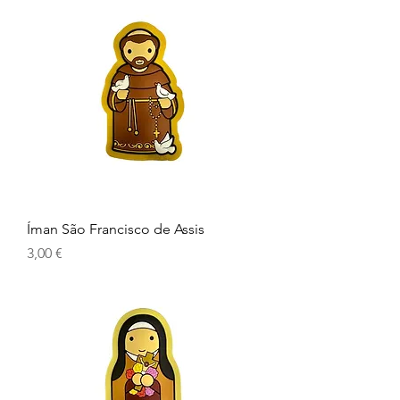
Íman São Francisco de Assis
Prix
3,00 €