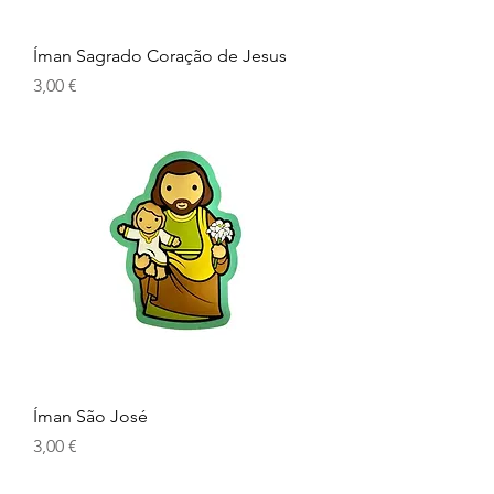
Íman Sagrado Coração de Jesus
Prix
3,00 €
Íman São José
Prix
3,00 €