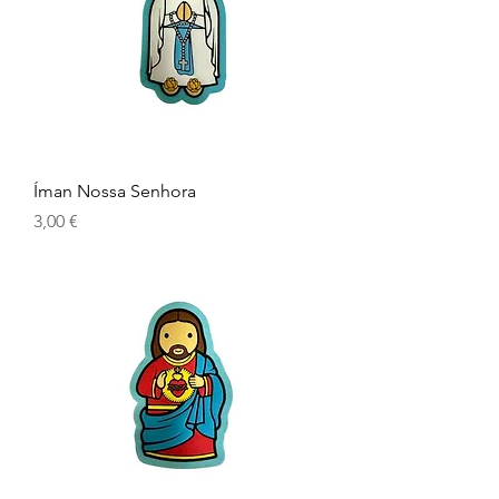
Íman Nossa Senhora
Prix
3,00 €