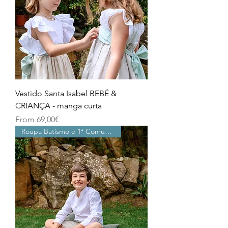
Vestido Santa Isabel BEBÉ &
CRIANÇA - manga curta
Price
From 69,00€
Roupa Batismo e 1ª Comunhão