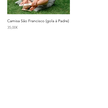
Camisa São Francisco (gola à Padre)
Price
35,00€
Roupa Batismo e 1ª Comunhão
Calções São Francisco em linho e
verde água