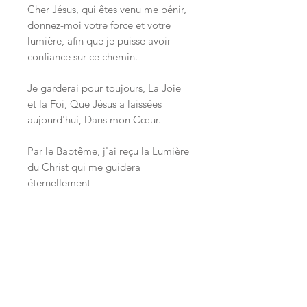
Cher Jésus, qui êtes venu me bénir,
donnez-moi votre force et votre
lumière, afin que je puisse avoir
confiance sur ce chemin.
Je garderai pour toujours, La Joie
et la Foi, Que Jésus a laissées
aujourd'hui, Dans mon Cœur.
Par le Baptême, j'ai reçu la Lumière
du Christ qui me guidera
éternellement
Sugestão Orações:
1.
Cheio de fé e esperança
Banhado de intensa luz
Meu coração de criança