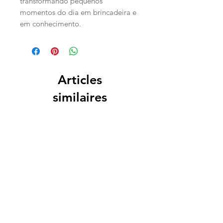
transformando pequenos
momentos do dia em brincadeira e
em conhecimento.
Articles
similaires
PERSONALIZADO
PERSONALIZADO