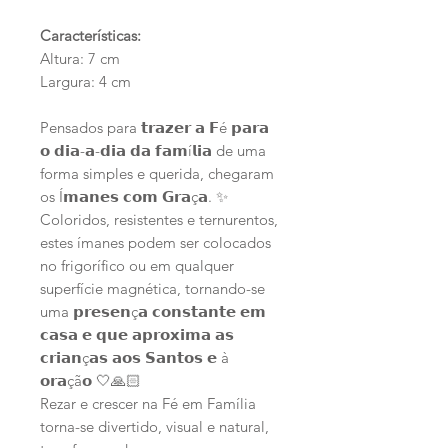
Características:
Altura: 7 cm
Largura: 4 cm
Pensados para 𝘁𝗿𝗮𝘇𝗲𝗿 𝗮 𝗙é 𝗽𝗮𝗿𝗮
𝗼 𝗱𝗶𝗮-𝗮-𝗱𝗶𝗮 𝗱𝗮 𝗳𝗮𝗺í𝗹𝗶𝗮 de uma
forma simples e querida, chegaram
os Í𝗺𝗮𝗻𝗲𝘀 𝗰𝗼𝗺 𝗚𝗿𝗮ç𝗮. ✨
Coloridos, resistentes e ternurentos,
estes ímanes podem ser colocados
no frigorífico ou em qualquer
superfície magnética, tornando-se
uma 𝗽𝗿𝗲𝘀𝗲𝗻ç𝗮 𝗰𝗼𝗻𝘀𝘁𝗮𝗻𝘁𝗲 𝗲𝗺
𝗰𝗮𝘀𝗮 𝗲 𝗾𝘂𝗲 𝗮𝗽𝗿𝗼𝘅𝗶𝗺𝗮 𝗮𝘀
𝗰𝗿𝗶𝗮𝗻ç𝗮𝘀 𝗮𝗼𝘀 𝗦𝗮𝗻𝘁𝗼𝘀 𝗲 à
𝗼𝗿𝗮çã𝗼 🤍🙏🏻
Rezar e crescer na Fé em Família
torna-se divertido, visual e natural,