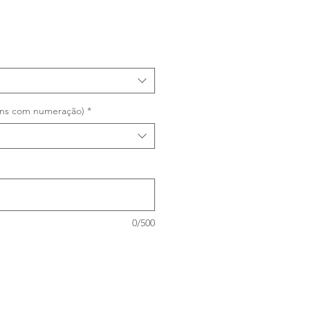
gens com numeração)
*
0/500