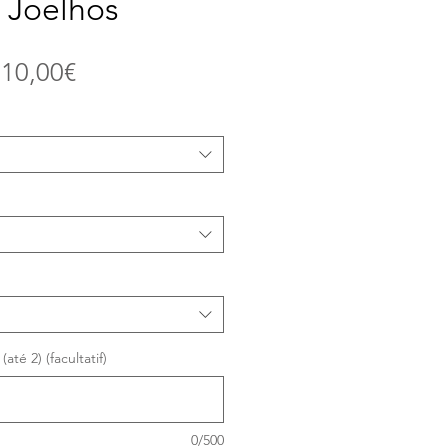
 Joelhos
Prix
e
10,00€
promotionnel
té 2) (facultatif)
0/500