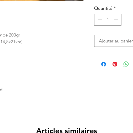
Quantité
*
ur
de 200gr
Ajouter au panier
(14,8x21xm)
5€
Articles similaires