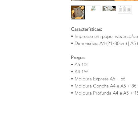
Características:
• Impresso em papel
watercolo
• Dimensões: A4 (21x30cm) | A5 
Preços:
• A5 10€
• A4 15€
• Moldura Express A5 + 6€
• Moldura Concha A4 e A5 + 8€
• Moldura Profunda A4 e A5 + 1