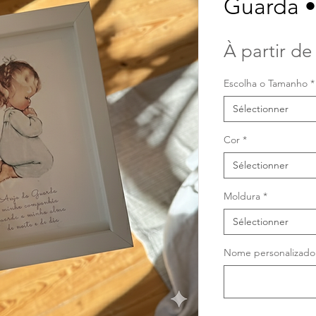
Guarda •
À partir d
Escolha o Tamanho
*
Sélectionner
Cor
*
Sélectionner
Moldura
*
Sélectionner
Nome personalizado (a