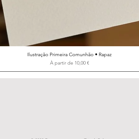
Aperçu rapide
Ilustração Primeira Comunhão • Rapaz
Prix promotionnel
À partir de
10,00 €