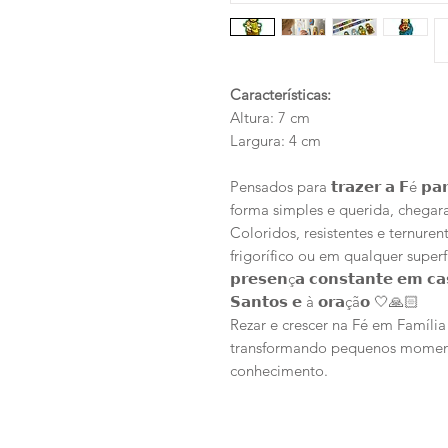
Características:
Altura: 7 cm
Largura: 4 cm
Pensados para 𝘁𝗿𝗮𝘇𝗲𝗿 𝗮 𝗙é 𝗽𝗮𝗿
forma simples e querida, chegaram 
Coloridos, resistentes e ternure
frigorífico ou em qualquer super
𝗽𝗿𝗲𝘀𝗲𝗻ç𝗮 𝗰𝗼𝗻𝘀𝘁𝗮𝗻𝘁𝗲 𝗲𝗺 𝗰𝗮
𝗦𝗮𝗻𝘁𝗼𝘀 𝗲 à 𝗼𝗿𝗮çã𝗼 🤍🙏🏻
Rezar e crescer na Fé em Família 
transformando pequenos moment
conhecimento.