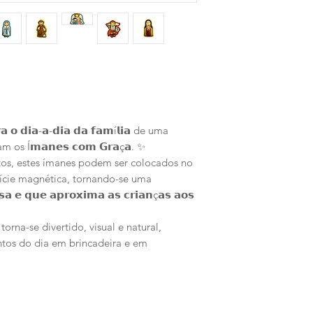
 𝗼 𝗱𝗶𝗮-𝗮-𝗱𝗶𝗮 𝗱𝗮 𝗳𝗮𝗺í𝗹𝗶𝗮 de uma
os Í𝗺𝗮𝗻𝗲𝘀 𝗰𝗼𝗺 𝗚𝗿𝗮ç𝗮. ✨
ntos, estes ímanes podem ser colocados no
fície magnética, tornando-se uma
𝗮 𝗲 𝗾𝘂𝗲 𝗮𝗽𝗿𝗼𝘅𝗶𝗺𝗮 𝗮𝘀 𝗰𝗿𝗶𝗮𝗻ç𝗮𝘀 𝗮𝗼𝘀
torna-se divertido, visual e natural,
os do dia em brincadeira e em