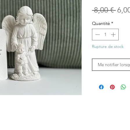
Prix
 8,00 € 
6,0
orig
Quantité
*
Rupture de stock
Me notifier lorsq