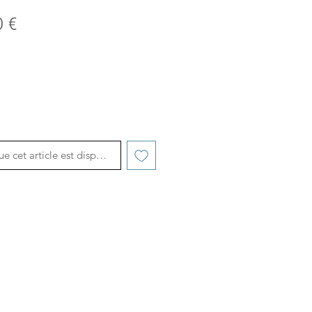
Prix
0 €
inal
promotionnel
ue cet article est disponible