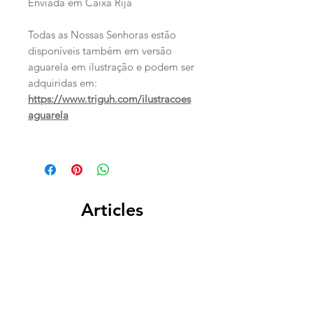
Enviada em Caixa Rija
Todas as Nossas Senhoras estão
disponíveis também em versão
aguarela em ilustração e podem ser
adquiridas em:
https://www.triguh.com/ilustracoes
aguarela
Articles
similaires
PERSONALIZADO
PERSONALIZADO