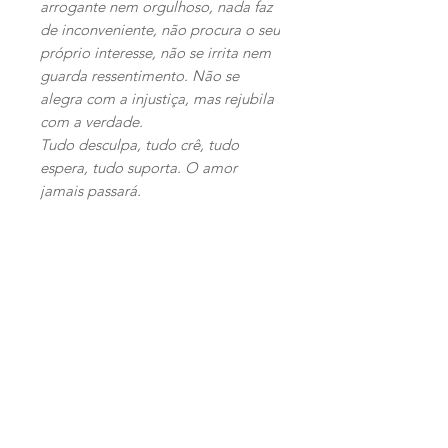
arrogante nem orgulhoso, nada faz
de inconveniente, não procura o seu
próprio interesse, não se irrita nem
guarda ressentimento. Não se
alegra com a injustiça, mas rejubila
com a verdade.
Tudo desculpa, tudo crê, tudo
espera, tudo suporta. O amor
jamais passará.
(1 Coríntios 13:4-7)
Articles
similaires
PERSONALIZADO
PERSONALIZADO