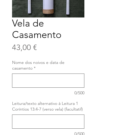
Vela de
Casamento
Prix
43,00 €
Nome dos noivos e data de
casamento
*
0/500
Leitura/texto alternativo à Leitura 1
Coríntios 13:4-7 (verso vela) (facultatif)
0/500