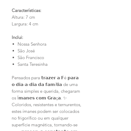
Características:
Altura: 7 cm
Largura: 4 cm
Inclui:
Nossa Senhora
São José
São Francisco
Santa Teresinha
Pensados para 𝘁𝗿𝗮𝘇𝗲𝗿 𝗮 𝗙é 𝗽𝗮𝗿𝗮
𝗼 𝗱𝗶𝗮-𝗮-𝗱𝗶𝗮 𝗱𝗮 𝗳𝗮𝗺í𝗹𝗶𝗮 de uma
forma simples e querida, chegaram
os Í𝗺𝗮𝗻𝗲𝘀 𝗰𝗼𝗺 𝗚𝗿𝗮ç𝗮. ✨
Coloridos, resistentes e ternurentos,
estes ímanes podem ser colocados
no frigorífico ou em qualquer
superfície magnética, tornando-se