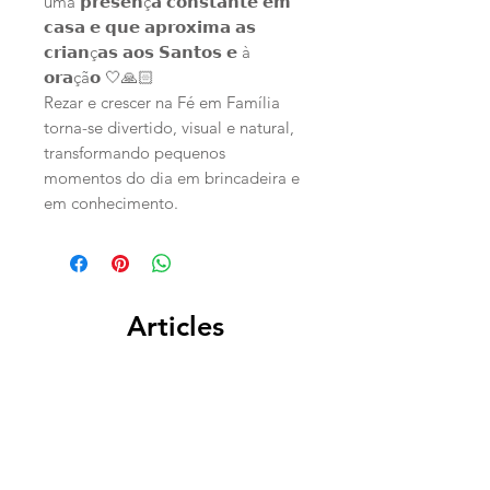
uma 𝗽𝗿𝗲𝘀𝗲𝗻ç𝗮 𝗰𝗼𝗻𝘀𝘁𝗮𝗻𝘁𝗲 𝗲𝗺
𝗰𝗮𝘀𝗮 𝗲 𝗾𝘂𝗲 𝗮𝗽𝗿𝗼𝘅𝗶𝗺𝗮 𝗮𝘀
𝗰𝗿𝗶𝗮𝗻ç𝗮𝘀 𝗮𝗼𝘀 𝗦𝗮𝗻𝘁𝗼𝘀 𝗲 à
𝗼𝗿𝗮çã𝗼 🤍🙏🏻
Rezar e crescer na Fé em Família
torna-se divertido, visual e natural,
transformando pequenos
momentos do dia em brincadeira e
em conhecimento.
Articles
similaires
PERSONALIZADO
PERSONALIZADO