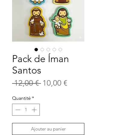
Pack de Íman
Santos
Prix
Prix
 12,00 € 
10,00 €
original
promotionnel
Quantité
*
Ajouter au panier