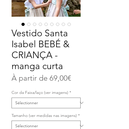
Vestido Santa
Isabel BEBÉ &
CRIANÇA -
manga curta
Prix
À partir de
69,00€
promotionnel
Cor da Faixa/laço (ver imagens)
*
Tamanho (ver medidas nas imagens)
*