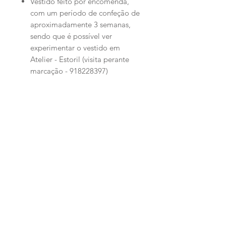
Vestido feito por encomenda,
com um período de confeção de
aproximadamente 3 semanas,
sendo que é possível ver
experimentar o vestido em
Atelier - Estoril (visita perante
marcação - 918228397)
Articles
similaires
PERSONALIZADO
PERSONALIZADO