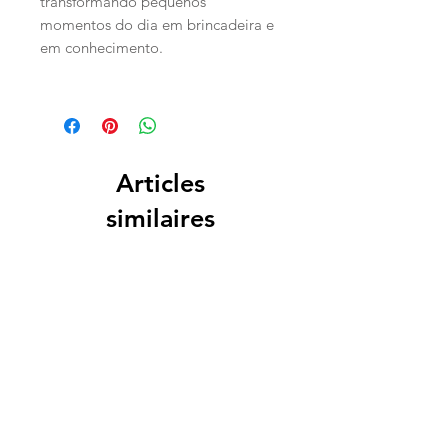
transformando pequenos
momentos do dia em brincadeira e
em conhecimento.
Articles
similaires
PERSONALIZADO
PERSONALIZADO