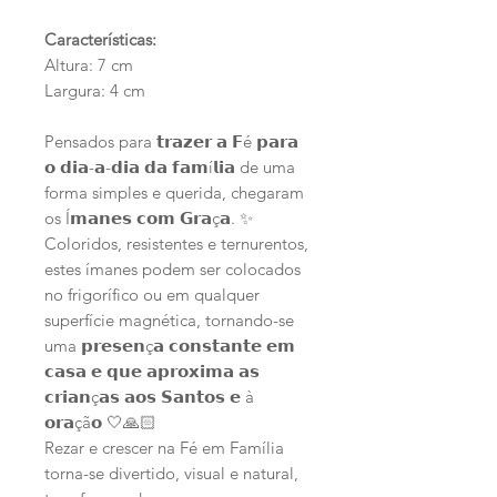
Características:
Altura: 7 cm
Largura: 4 cm
Pensados para 𝘁𝗿𝗮𝘇𝗲𝗿 𝗮 𝗙é 𝗽𝗮𝗿𝗮
𝗼 𝗱𝗶𝗮-𝗮-𝗱𝗶𝗮 𝗱𝗮 𝗳𝗮𝗺í𝗹𝗶𝗮 de uma
forma simples e querida, chegaram
os Í𝗺𝗮𝗻𝗲𝘀 𝗰𝗼𝗺 𝗚𝗿𝗮ç𝗮. ✨
Coloridos, resistentes e ternurentos,
estes ímanes podem ser colocados
no frigorífico ou em qualquer
superfície magnética, tornando-se
uma 𝗽𝗿𝗲𝘀𝗲𝗻ç𝗮 𝗰𝗼𝗻𝘀𝘁𝗮𝗻𝘁𝗲 𝗲𝗺
𝗰𝗮𝘀𝗮 𝗲 𝗾𝘂𝗲 𝗮𝗽𝗿𝗼𝘅𝗶𝗺𝗮 𝗮𝘀
𝗰𝗿𝗶𝗮𝗻ç𝗮𝘀 𝗮𝗼𝘀 𝗦𝗮𝗻𝘁𝗼𝘀 𝗲 à
𝗼𝗿𝗮çã𝗼 🤍🙏🏻
Rezar e crescer na Fé em Família
torna-se divertido, visual e natural,