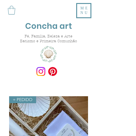
ME
NU
Concha art
Fé, Família, Beleza e Arte
Batismo e Primeira Comunhão
+ PEDIDO