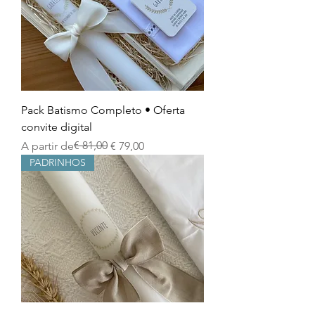
Pack Batismo Completo • Oferta
convite digital
Preço normal
Preço promocional
€ 81,00
A partir de
€ 79,00
PADRINHOS