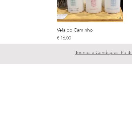
Visualização rápida
Vela do Caminho
Preço
€ 16,00
Termos e Condições
Polí