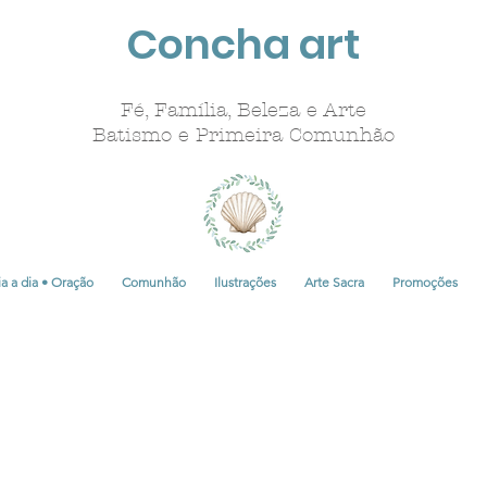
Concha art
Fé, Família, Beleza e Arte
Batismo e Primeira Comunhão
a a dia • Oração
Comunhão
Ilustrações
Arte Sacra
Promoções