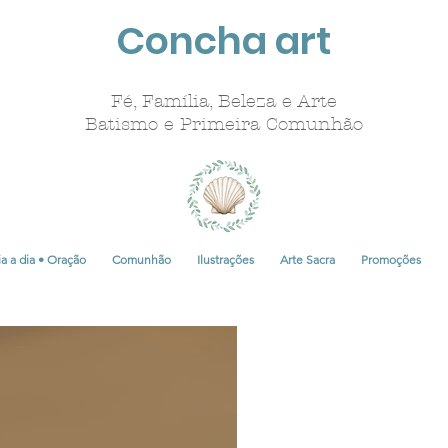
Concha art
Fé, Família, Beleza e Arte
Batismo e Primeira Comunhão
a a dia • Oração
Comunhão
Ilustrações
Arte Sacra
Promoções