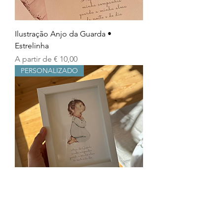
Ilustração Anjo da Guarda •
Estrelinha
Preço promocional
A partir de
€ 10,00
PERSONALIZADO
Ilustração Anjo da Guarda • Joelhos
Preço promocional
A partir de
€ 10,00