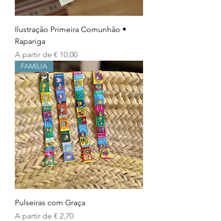
Ilustração Primeira Comunhão •
Rapariga
Preço promocional
A partir de
€ 10,00
FAMÍLIA
Pulseiras com Graça
Preço promocional
A partir de
€ 2,70