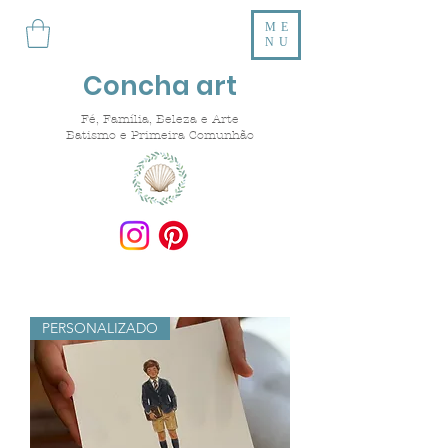
ME
NU
Concha art
Fé, Família, Beleza e Arte
Batismo e Primeira Comunhão
PERSONALIZADO