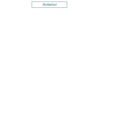
Anterior
Próximo
Termos e Condições
Política de
Cookies
Política de Privacidade