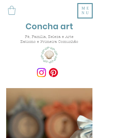
ME
NU
Concha art
Fé, Família, Beleza e Arte
Batismo e Primeira Comunhão