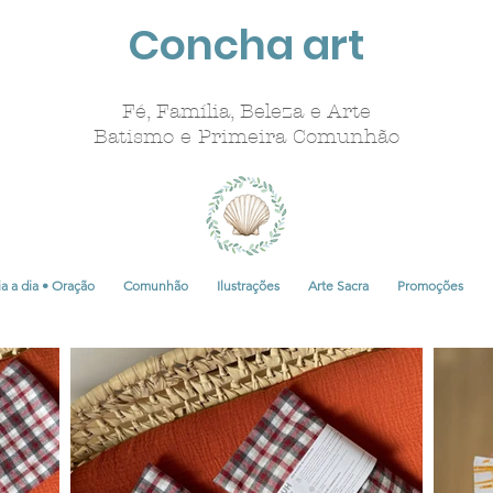
Concha art
Fé, Família, Beleza e Arte
Batismo e Primeira Comunhão
a a dia • Oração
Comunhão
Ilustrações
Arte Sacra
Promoções