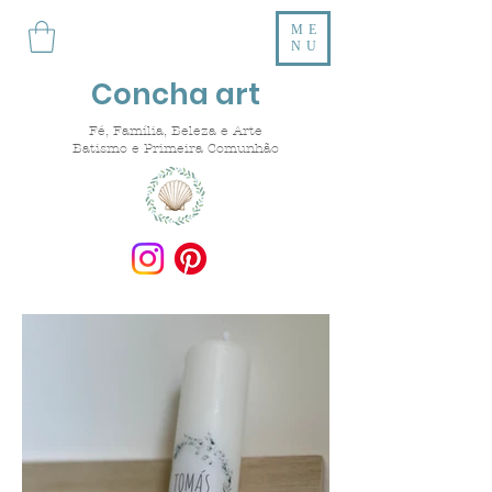
ME
NU
Concha art
Fé, Família, Beleza e Arte
Batismo e Primeira Comunhão