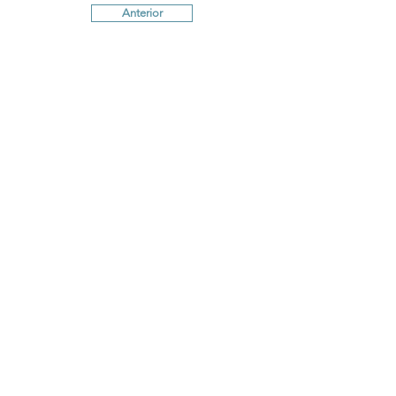
Anterior
Próximo
Termos e Condições
Política de
Cookies
Política de Privacidade