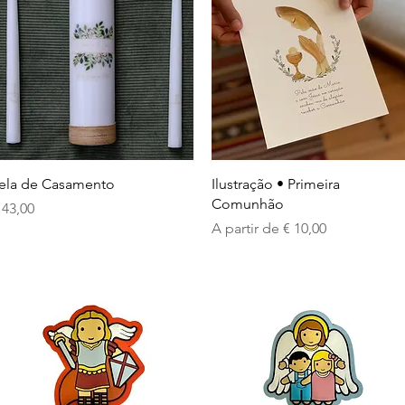
Visualização rápida
Visualização rápida
ela de Casamento
Ilustração • Primeira
Comunhão
reço
 43,00
Preço promocional
A partir de
€ 10,00