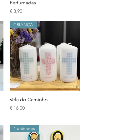
Perfumadas
Preço
€ 3,90
CRIANÇA
Visualização rápida
Vela do Caminho
Preço
€ 16,00
4 unidades