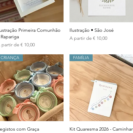
Visualização rápida
Visualização rápida
lustração Primeira Comunhão
Ilustração • São José
 Rapariga
Preço promocional
A partir de
€ 10,00
reço promocional
 partir de
€ 10,00
CRIANÇA
FAMÍLIA
Visualização rápida
Visualização rápida
egistos com Graça
Kit Quaresma 2026 - Caminhar