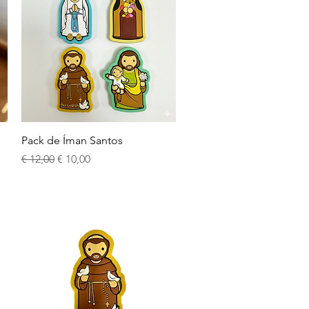
Visualização rápida
Pack de Íman Santos
Preço normal
Preço promocional
€ 12,00
€ 10,00