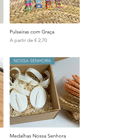
Visualização rápida
Pulseiras com Graça
Preço promocional
A partir de
€ 2,70
NOSSA SENHORA
Visualização rápida
Medalhas Nossa Senhora