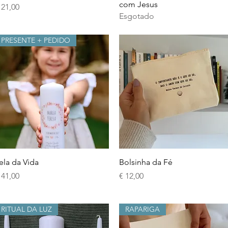
com Jesus
reço
 21,00
Esgotado
PRESENTE + PEDIDO
Visualização rápida
Visualização rápida
ela da Vida
Bolsinha da Fé
reço
Preço
 41,00
€ 12,00
RITUAL DA LUZ
RAPARIGA