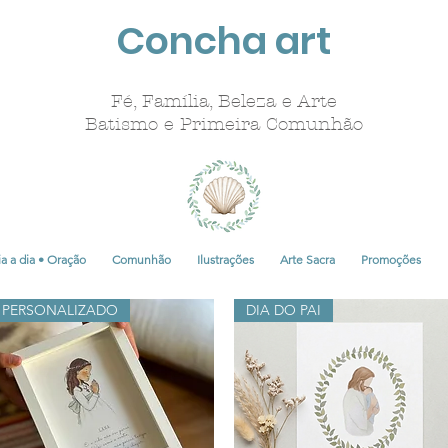
Concha art
Fé, Família, Beleza e Arte
Batismo e Primeira Comunhão
a a dia • Oração
Comunhão
Ilustrações
Arte Sacra
Promoções
PERSONALIZADO
DIA DO PAI