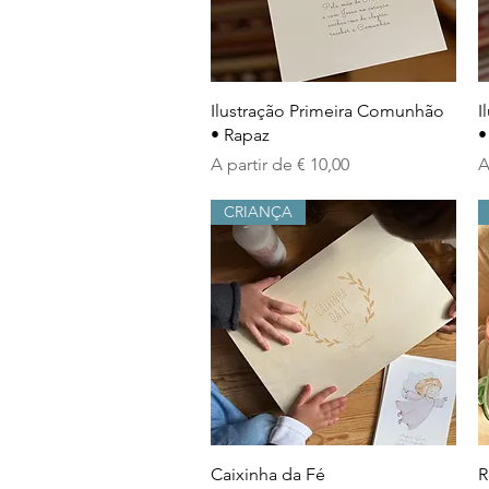
Visualização rápida
Ilustração Primeira Comunhão
I
• Rapaz
•
Preço promocional
P
A partir de
€ 10,00
A
CRIANÇA
Visualização rápida
Caixinha da Fé
R