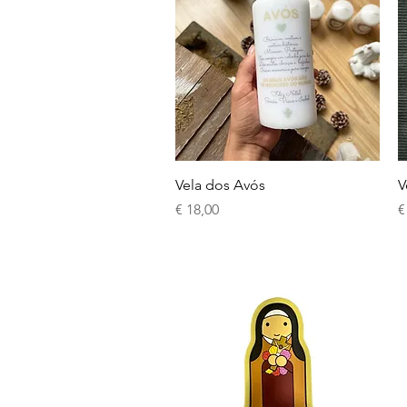
Visualização rápida
Vela dos Avós
V
Preço
P
€ 18,00
€