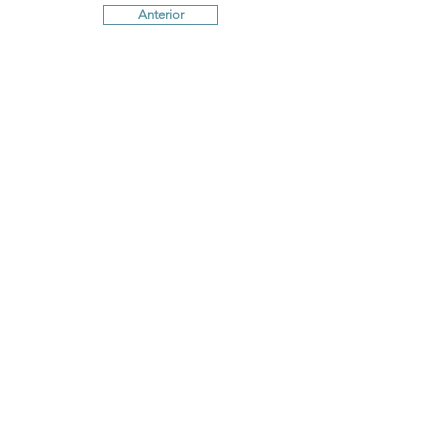
Anterior
Próximo
Termos e Condições
Política de
Cookies
Política de Privacidade