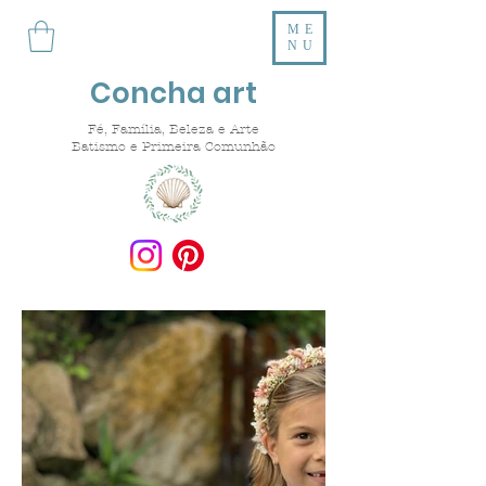
ME
NU
Concha art
Fé, Família, Beleza e Arte
Batismo e Primeira Comunhão