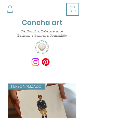
ME
NU
Concha art
Fé, Família, Beleza e Arte
Batismo e Primeira Comunhão
PERSONALIZADO