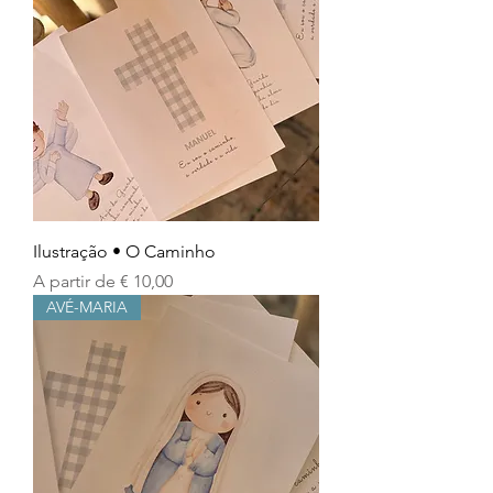
Ilustração • O Caminho
Preço promocional
A partir de
€ 10,00
AVÉ-MARIA