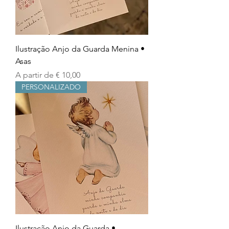
Ilustração Anjo da Guarda Menina •
Asas
Preço promocional
A partir de
€ 10,00
PERSONALIZADO
Ilustração Anjo da Guarda •