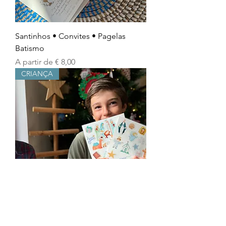
Santinhos • Convites • Pagelas
Batismo
Preço promocional
A partir de
€ 8,00
CRIANÇA
Cola a tua Fé | Autocolantes