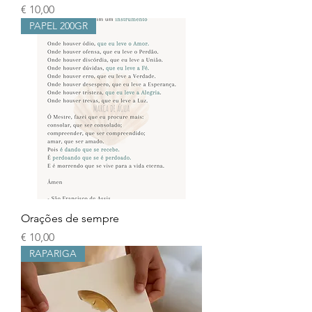
Preço
€ 10,00
PAPEL 200GR
Orações de sempre
Preço
€ 10,00
RAPARIGA