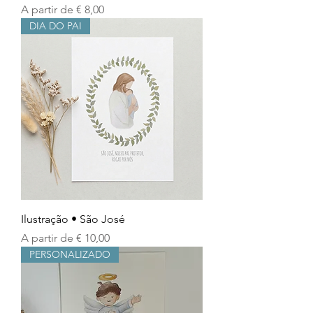
Preço promocional
A partir de
€ 8,00
DIA DO PAI
Ilustração • São José
Preço promocional
A partir de
€ 10,00
PERSONALIZADO