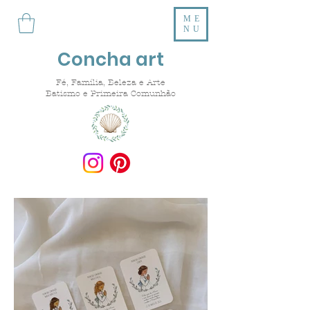
ME
NU
Concha art
Fé, Família, Beleza e Arte
Batismo e Primeira Comunhão