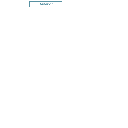
Anterior
Próximo
Termos e Condições
Política de
Cookies
Política de Privacidade