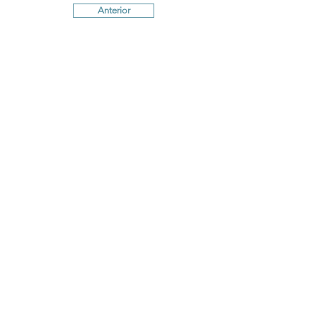
Anterior
Próximo
Termos e Condições
Política de
Cookies
Política de Privacidade