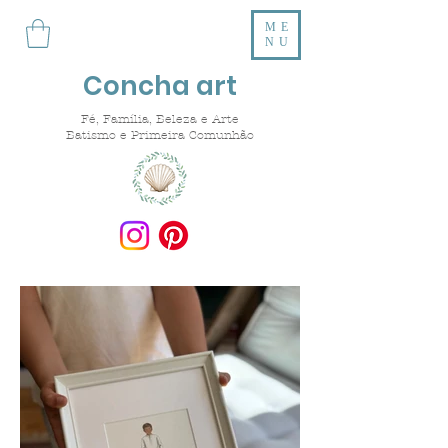
ME
NU
Concha art
Fé, Família, Beleza e Arte
Batismo e Primeira Comunhão