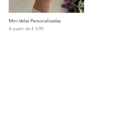
Mini Velas Personalizadas
Preço promocional
A partir de
€ 3,90
NOSSA SENHORA
Medalhas Nossa Senhora
Perfumadas