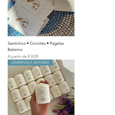
Santinhos • Convites • Pagelas
Batismo
Preço promocional
A partir de
€ 8,00
LEMBRANÇA BATISMO