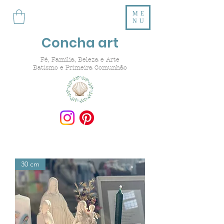
ME
NU
Concha art
Fé, Família, Beleza e Arte
Batismo e Primeira Comunhão
30 cm