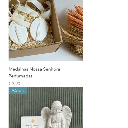
Medalhas Nossa Senhora
Perfumadas
Preço
€ 3,90
9.5 cm