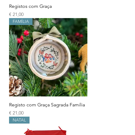
Registos com Graça
Preço
€ 21,00
FAMÍLIA
Registo com Graça Sagrada Família
Preço
€ 21,00
NATAL