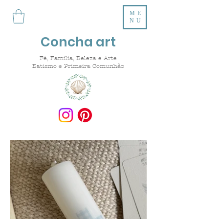
ME
NU
Concha art
Fé, Família, Beleza e Arte
Batismo e Primeira Comunhão