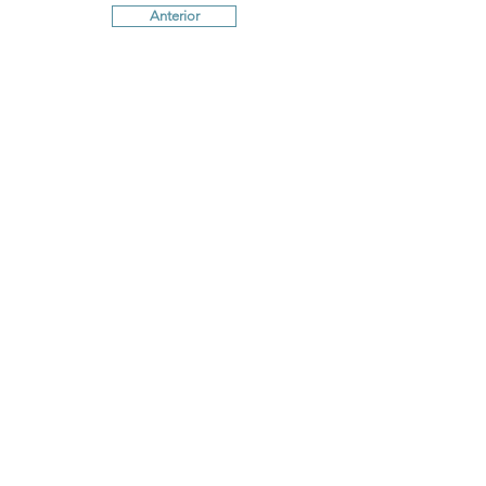
Anterior
Próximo
Termos e Condições
Política de
Cookies
Política de Privacidade