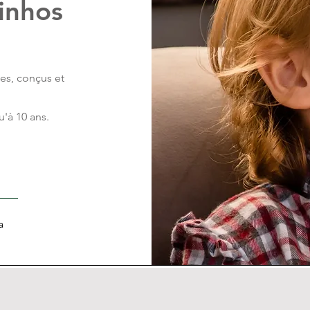
inhos
es, conçus et
u'à 10 ans.
a