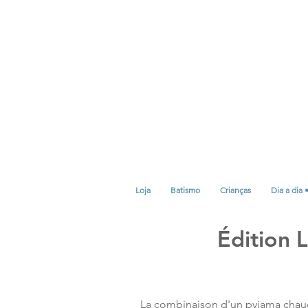
Loja
Batismo
Crianças
Dia a dia 
Édition 
La combinaison d'un pyjama chaud, 