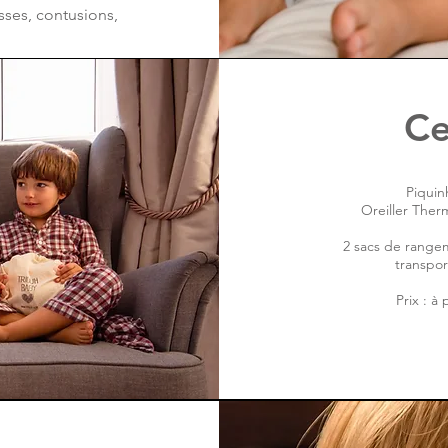
osses, contusions,
Ce
​Piqui
Oreiller Therm
2 sacs de range
transpor
Prix : à