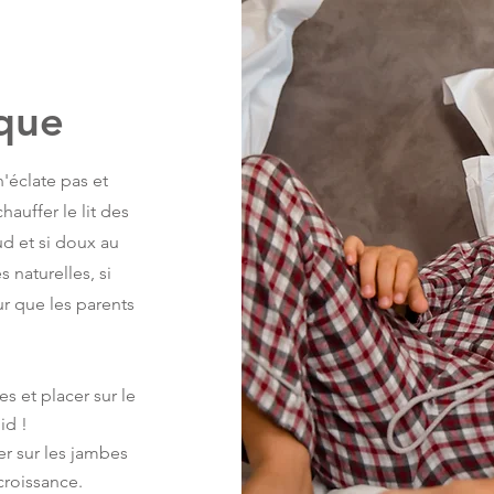
ique
n'éclate pas et
hauffer le lit des
ud et si doux au
 naturelles, si
r que les parents
 et placer sur le
id !
er sur les jambes
croissance.