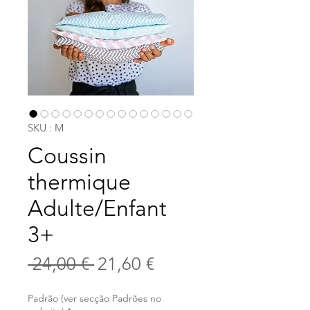
SKU : M
Coussin
thermique
Adulte/Enfant
3+
Prix
Prix
 24,00 € 
21,60 €
original
promotionnel
Padrão (ver secção Padrões no