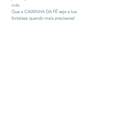
vida.
Que a CAIXINHA DA FÉ seja a tua
fortaleza quando mais precisares!
Produtos
relacionados
PERSONALIZADO
PERSONALIZADO