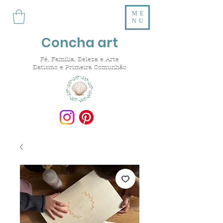
ME
NU
Concha art
Fé, Família, Beleza e Arte
Batismo e Primeira Comunhão