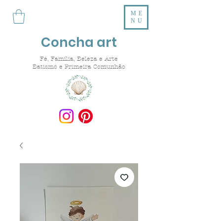
ME
NU
Concha art
Fé, Família, Beleza e Arte
Batismo e Primeira Comunhão