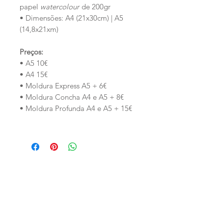
papel
watercolour
de 200gr
• Dimensões: A4 (21x30cm) | A5
(14,8x21xm)
Preços:
• A5 10€
• A4 15€
• Moldura Express A5 + 6€
• Moldura Concha A4 e A5 + 8€
• Moldura Profunda A4 e A5 + 15€
Produtos
relacionados