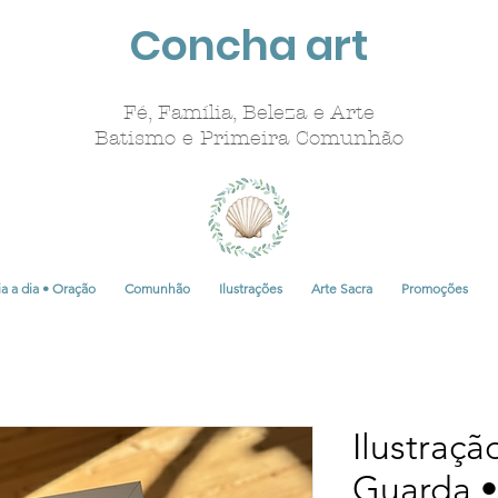
Concha art
Fé, Família, Beleza e Arte
Batismo e Primeira Comunhão
a a dia • Oração
Comunhão
Ilustrações
Arte Sacra
Promoções
Ilustraçã
Guarda •