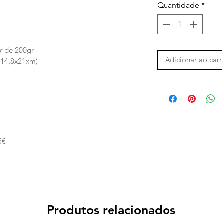
Quantidade
*
ur
de 200gr
Adicionar ao car
(14,8x21xm)
5€
Produtos relacionados