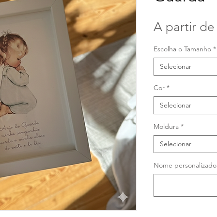
A partir d
Escolha o Tamanho
*
Selecionar
Cor
*
Selecionar
Moldura
*
Selecionar
Nome personalizado (