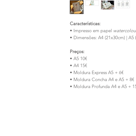
Características:
• Impresso em papel
watercolo
• Dimensões: A4 (21x30cm) | A5 
Preços:
• A5 10€
• A4 15€
• Moldura Express A5 + 6€
• Moldura Concha A4 e A5 + 8€
• Moldura Profunda A4 e A5 + 1