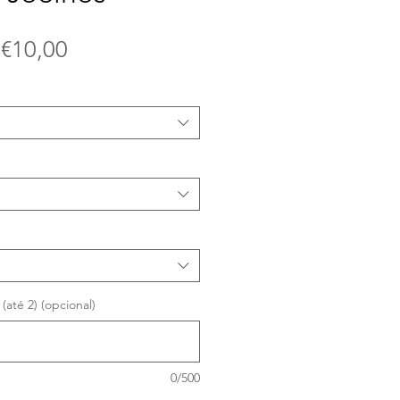
Preço
e
€10,00
promocional
até 2) (opcional)
0/500