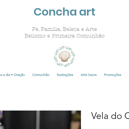
Concha art
Fé, Família, Beleza e Arte
Batismo e Primeira Comunhão
a a dia • Oração
Comunhão
Ilustrações
Arte Sacra
Promoções
Vela do 