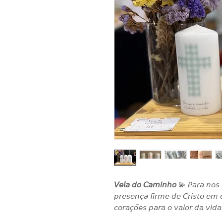
𝘝𝘦𝘭𝘢 𝘥𝘰 𝘊𝘢𝘮𝘪𝘯𝘩𝘰
💫 𝘗𝘢𝘳𝘢 𝘯𝘰𝘴 
𝘱𝘳𝘦𝘴𝘦𝘯𝘤̧𝘢 𝘧𝘪𝘳𝘮𝘦 𝘥𝘦 𝘊𝘳𝘪𝘴𝘵𝘰 𝘦𝘮 
𝘤𝘰𝘳𝘢𝘤̧𝘰̃𝘦𝘴 𝘱𝘢𝘳𝘢 𝘰 𝘷𝘢𝘭𝘰𝘳 𝘥𝘢 𝘷𝘪