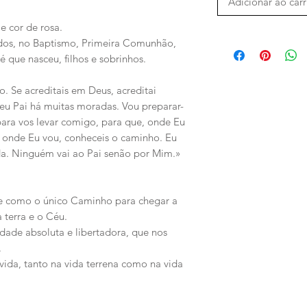
Adicionar ao car
 e cor de rosa.
hados, no Baptismo, Primeira Comunhão,
 que nasceu, filhos e sobrinhos.
. Se acreditais em Deus, acreditai
 Pai há muitas moradas. Vou preparar-
para vos levar comigo, para que, onde Eu
a onde Eu vou, conheceis o caminho. Eu
da. Ninguém vai ao Pai senão por Mim.»
ta-se como o único Caminho para chegar a
 terra e o Céu.
 verdade absoluta e libertadora, que nos
.
 a vida, tanto na vida terrena como na vida