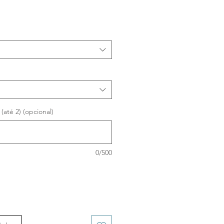
ço
até 2) (opcional)
0/500