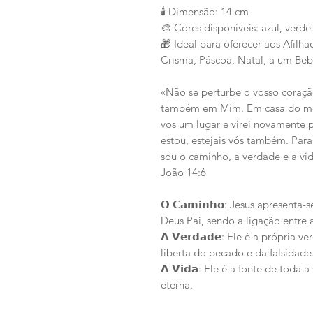
🕯️ Dimensão: 14 cm
🎨 Cores disponíveis: azul, verde
🎁 Ideal para oferecer aos Afil
Crisma, Páscoa, Natal, a um Bebé
«Não se perturbe o vosso coração
também em Mim. Em casa do meu
vos um lugar e virei novamente 
estou, estejais vós também. Par
sou o caminho, a verdade e a vi
João 14:6
𝗢 𝗖𝗮𝗺𝗶𝗻𝗵𝗼: Jesus apresen
Deus Pai, sendo a ligação entre a
𝗔 𝗩𝗲𝗿𝗱𝗮𝗱𝗲: Ele é a própria
liberta do pecado e da falsidade
𝗔 𝗩𝗶𝗱𝗮: Ele é a fonte de toda
eterna.