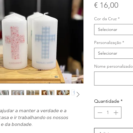
Pre
€ 16,00
Cor da Cruz
*
Selecionar
Personalização
*
Selecionar
Nome personalizado (
Quantidade
*
𝘫𝘶𝘥𝘢𝘳 𝘢 𝘮𝘢𝘯𝘵𝘦𝘳 𝘢 𝘷𝘦𝘳𝘥𝘢𝘥𝘦 𝘦 𝘢
𝘢𝘴𝘢 𝘦 𝘪𝘳 𝘵𝘳𝘢𝘣𝘢𝘭𝘩𝘢𝘯𝘥𝘰 𝘰𝘴 𝘯𝘰𝘴𝘴𝘰𝘴
𝘢 𝘦 𝘥𝘢 𝘣𝘰𝘯𝘥𝘢𝘥𝘦.