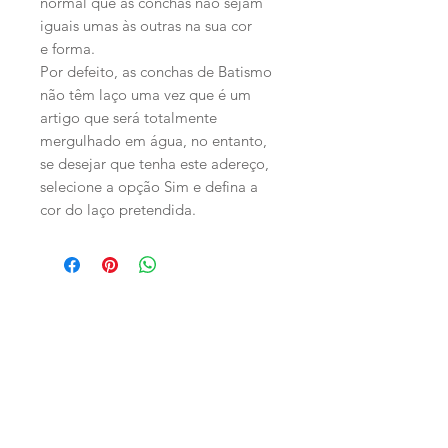
normal que as conchas não sejam
iguais umas às outras na sua cor
e forma.
Por defeito, as conchas de Batismo
não têm laço uma vez que é um
artigo que será totalmente
mergulhado em água, no entanto,
se desejar que tenha este adereço,
selecione a opção Sim e defina a
cor do laço pretendida.
Produtos
relacionados
PERSONALIZADO
PERSONALIZADO