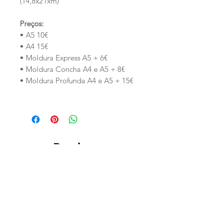
(14,8x21xm)
Preços:
• A5 10€
• A4 15€
• Moldura Express A5 + 6€
• Moldura Concha A4 e A5 + 8€
• Moldura Profunda A4 e A5 + 15€
Produtos
relacionados
PERSONALIZADO
PERSONALIZADO