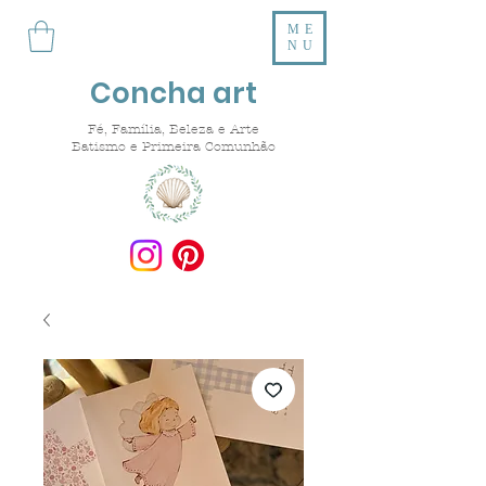
ME
NU
Concha art
Fé, Família, Beleza e Arte
Batismo e Primeira Comunhão