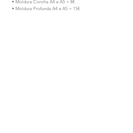
• Moldura Concha A4 e A5 + 8€
• Moldura Profunda A4 e A5 + 15€
Produtos
relacionados
PERSONALIZADO
PERSONALIZADO