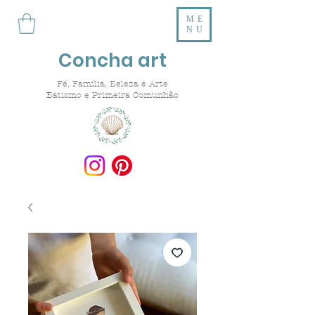
ME
NU
Concha art
Fé, Família, Beleza e Arte
Batismo e Primeira Comunhão