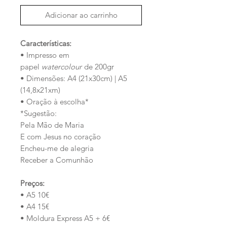
Adicionar ao carrinho
Características:
• Impresso em
papel
watercolour
de 200gr
• Dimensões: A4 (21x30cm) | A5
(14,8x21xm)
• Oração à escolha*
*Sugestão:
Pela Mão de Maria
E com Jesus no coração
Encheu-me de alegria
Receber a Comunhão
Preços:
• A5 10€
• A4 15€
• Moldura Express A5 + 6€