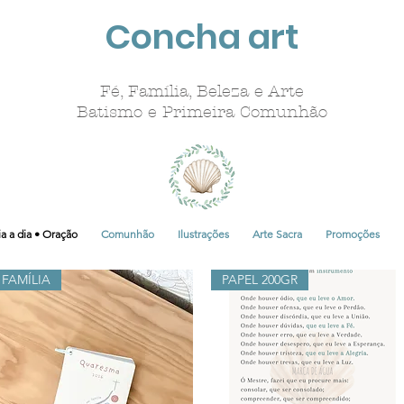
Concha art
Fé, Família, Beleza e Arte
Batismo e Primeira Comunhão
a a dia • Oração
Comunhão
Ilustrações
Arte Sacra
Promoções
FAMÍLIA
PAPEL 200GR