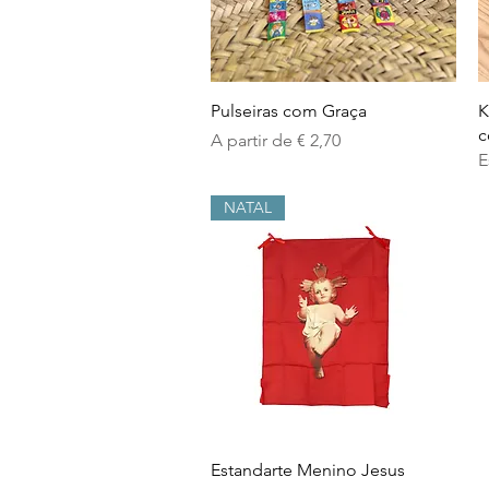
Visualização rápida
Pulseiras com Graça
K
c
Preço promocional
A partir de
€ 2,70
E
NATAL
Visualização rápida
Estandarte Menino Jesus