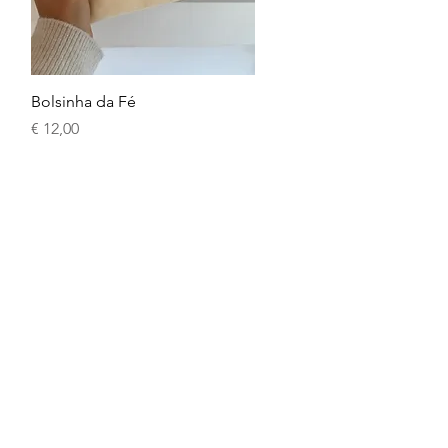
Visualização rápida
Bolsinha da Fé
Preço
€ 12,00