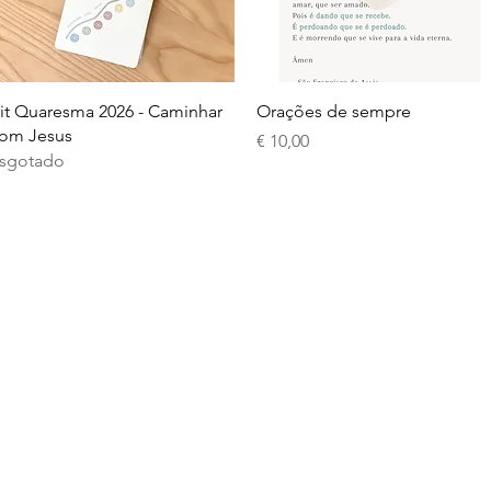
Visualização rápida
Visualização rápida
it Quaresma 2026 - Caminhar
Orações de sempre
om Jesus
Preço
€ 10,00
sgotado