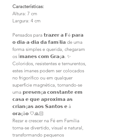
Características:
Altura: 7 cm
Largura: 4 cm
Pensados para 𝘁𝗿𝗮𝘇𝗲𝗿 𝗮 𝗙é 𝗽𝗮𝗿𝗮
𝗼 𝗱𝗶𝗮-𝗮-𝗱𝗶𝗮 𝗱𝗮 𝗳𝗮𝗺í𝗹𝗶𝗮 de uma
forma simples e querida, chegaram
os Í𝗺𝗮𝗻𝗲𝘀 𝗰𝗼𝗺 𝗚𝗿𝗮ç𝗮. ✨
Coloridos, resistentes e ternurentos,
estes ímanes podem ser colocados
no frigorífico ou em qualquer
superfície magnética, tornando-se
uma 𝗽𝗿𝗲𝘀𝗲𝗻ç𝗮 𝗰𝗼𝗻𝘀𝘁𝗮𝗻𝘁𝗲 𝗲𝗺
𝗰𝗮𝘀𝗮 𝗲 𝗾𝘂𝗲 𝗮𝗽𝗿𝗼𝘅𝗶𝗺𝗮 𝗮𝘀
𝗰𝗿𝗶𝗮𝗻ç𝗮𝘀 𝗮𝗼𝘀 𝗦𝗮𝗻𝘁𝗼𝘀 𝗲 à
𝗼𝗿𝗮çã𝗼 🤍🙏🏻
Rezar e crescer na Fé em Família
torna-se divertido, visual e natural,
transformando pequenos