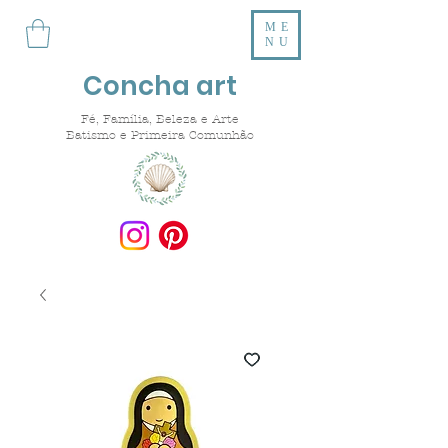
ME
NU
Concha art
Fé, Família, Beleza e Arte
Batismo e Primeira Comunhão