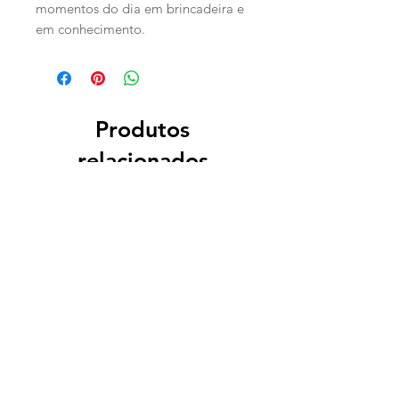
momentos do dia em brincadeira e
em conhecimento.
Produtos
relacionados
PERSONALIZADO
PERSONALIZADO